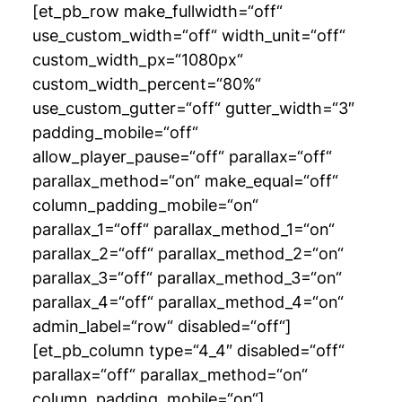
[et_pb_row make_fullwidth=“off“
use_custom_width=“off“ width_unit=“off“
custom_width_px=“1080px“
custom_width_percent=“80%“
use_custom_gutter=“off“ gutter_width=“3″
padding_mobile=“off“
allow_player_pause=“off“ parallax=“off“
parallax_method=“on“ make_equal=“off“
column_padding_mobile=“on“
parallax_1=“off“ parallax_method_1=“on“
parallax_2=“off“ parallax_method_2=“on“
parallax_3=“off“ parallax_method_3=“on“
parallax_4=“off“ parallax_method_4=“on“
admin_label=“row“ disabled=“off“]
[et_pb_column type=“4_4″ disabled=“off“
parallax=“off“ parallax_method=“on“
column_padding_mobile=“on“]