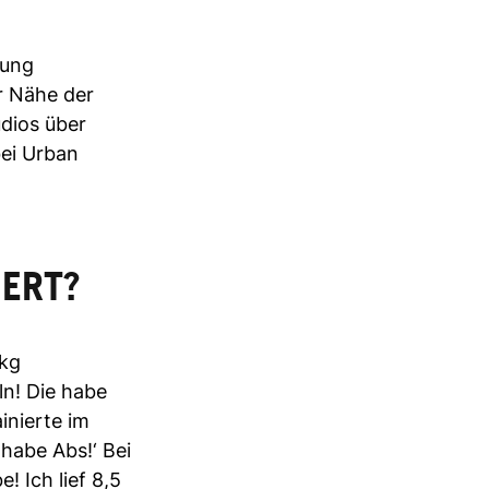
gung
r Nähe der
udios über
bei Urban
IERT?
 kg
n! Die habe
inierte im
h habe Abs!‘ Bei
! Ich lief 8,5