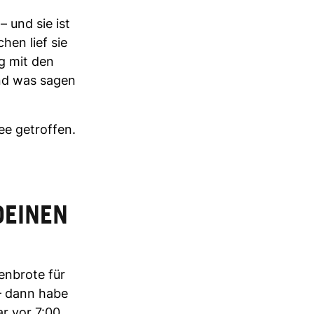
– und sie ist
hen lief sie
ng mit den
nd was sagen
ee getroffen.
DEINEN
enbrote für
 – dann habe
r vor 7:00