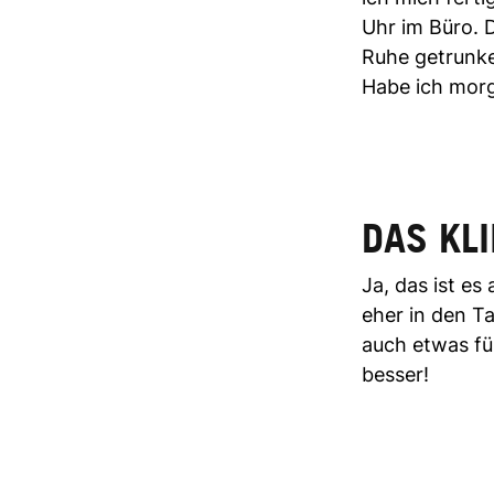
Uhr im Büro. 
Ruhe getrunke
Habe ich morg
DAS KL
Ja, das ist es
eher in den T
auch etwas für
besser!