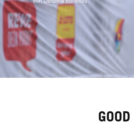
Von Despina Borelidis
GOOD