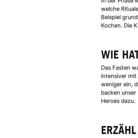
In der Phase l
welche Rituale
Beispiel grund
Kochen. Die K
WIE HA
Das Fasten war
intensiver mi
weniger ein, 
backen unser 
Heroes dazu.
ERZÄHL