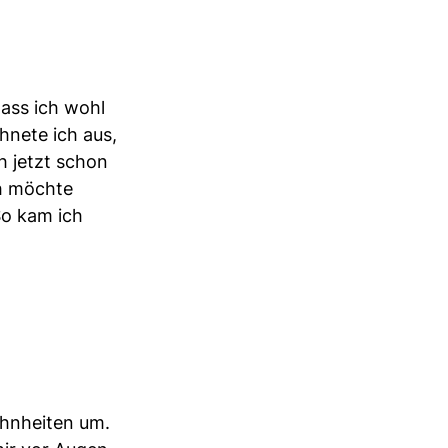
dass ich wohl
nete ich aus,
h jetzt schon
ich möchte
So kam ich
ohnheiten um.