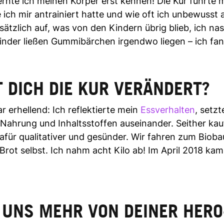
ernte ich meinen Körper erst kennen! Die Kur führte 
 ich mir antrainiert hatte und wie oft ich unbewusst 
sätzlich auf, was von den Kindern übrig blieb, ich na
inder ließen Gummibärchen irgendwo liegen – ich fan
T DICH DIE KUR VERÄNDERT?
 erhellend: Ich reflektierte mein
Essverhalten
, setz
t Nahrung und Inhaltsstoffen auseinander. Seither kau
dafür qualitativer und gesünder. Wir fahren zum Biob
Brot selbst. Ich nahm acht Kilo ab! Im April 2018 ka
 UNS MEHR VON DEINER HERO