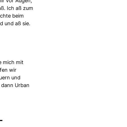
mir vor Augen,
aß. Ich aß zum
schte beim
d und aß sie.
te mich mit
fen wir
auern und
m dann Urban
-